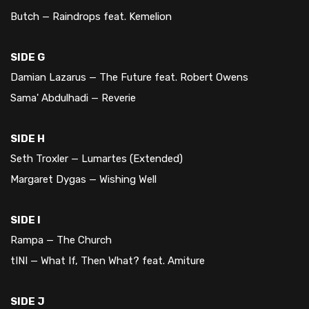
Butch — Raindrops feat. Kemelion
SIDE G
Damian Lazarus — The Future feat. Robert Owens
Sama' Abdulhadi — Reverie
SIDE H
Seth Troxler — Lumartes (Extended)
Margaret Dygas — Wishing Well
SIDE I
Rampa — The Church
tINI — What If, Then What? feat. Amiture
SIDE J