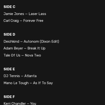
SIDE C
Jamie Jones — Laser Lass
Carl Craig — Forever Free
SIDE D
Deichkind — Autonom (Dixon Edit)
Adam Beyer — Break It Up
Tale Of Us — Nova Two
SIDE E
DJ Tennis — Atlanta
Mano Le Tough — As If To Say
SIDE F
Kerri Chandler — You