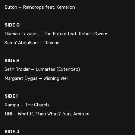
Butch — Raindrops feat. Kemelion
SIDE G
Damian Lazarus — The Future feat. Robert Owens
Sama' Abdulhadi — Reverie
SIDE H
Seth Troxler — Lumartes (Extended)
Margaret Dygas — Wishing Well
SIDE I
Rampa — The Church
tINI — What If, Then What? feat. Amiture
SIDE J