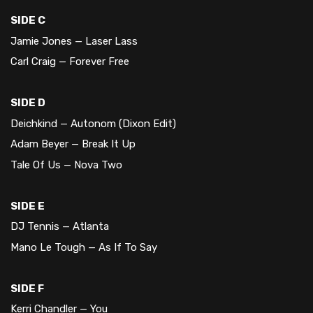
SIDE C
Jamie Jones — Laser Lass
Carl Craig — Forever Free
SIDE D
Deichkind — Autonom (Dixon Edit)
Adam Beyer — Break It Up
Tale Of Us — Nova Two
SIDE E
DJ Tennis — Atlanta
Mano Le Tough — As If To Say
SIDE F
Kerri Chandler — You