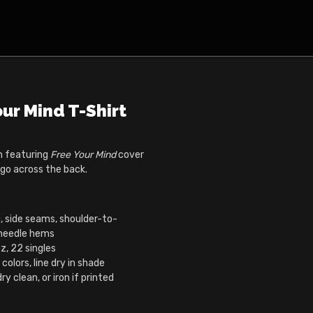
our Mind T-Shirt
 featuring
Free Your Mind
cover
ogo across the back.
, side seams, shoulder-to-
-needle hems
, 22 singles
colors, line dry in shade
y clean, or iron if printed