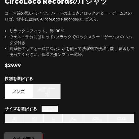
CircoLoco RecordsのTシャツ
コーマ綿の黒いTシャツ。ハートの上に赤いロックスター・ゲームスの
ロゴ、背中には赤いCircoLoco Recordsのロゴ入り。
リラックスフィット、綿100％
ウェスト部分にはレッド/ブラックでロックスター・ゲームスのヘム
タグ付き
同系色のものと一緒に冷たい水を使って洗濯機で洗濯可能、裏返しで
洗ってください。低温のタンブラー乾燥。
$29.99
性別
を選択する
レディー
メンズ
ス
サイズ
を選択する
サイズ表
S
M
L
XL
XXL
XXXL
undefined, , $0.00