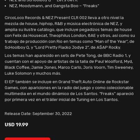
NEZ, Moodymann, and Gangsta Boo – “Freaks”
CircoLoco Records & NEZ Present CLR 002 lleva a otro nivel la
mezcla de house, hiphop, R&B y música electrónica de NEZ, y
amplía su ilustre catálogo, que incluye pegadizos temas de house
con Felix da Housecat, Theophilus London, 8AE y otros, así como su
trabajo de producción con Rio en temas como “Man of the Year”, de
ScHoolboy Q, y “Lord Pretty Flacko Jodye 2”, de A$AP Rocky.
Los temas han aparecido en sets de Pete Tong, de BBC Radio 1, y
cuentan con el apoyo de artistas de la talla de Paul Woolford, Myd,
Black Coffee, Jamie Jones, Marco Carlo, Joris Voorn, Tim Sweeney,
Luke Solomon y muchos más.
El EP también se incluye en Grand Theft Auto Online de Rockstar
Games, con apariciones en la radio del juego y como coleccionable
multimedia en el mundo dinámico de Los Santos. “Freaks” apareció
por primera vez en el tráiler inicial de Tuning en Los Santos.
Release Date: September 30, 2022
USD 19.99