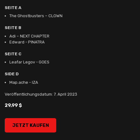
SEITE A
The Ghostbusters – CLOWN
SEITE B
Adi – NEXT CHAPTER
Edward - PINATRA
SEITE C
Leafar Legov - GOES
SIDE D
Map.ache - IZA
Veröffentlichungsdatum: 7. April 2023
29,99 $
ANYWAY, , 29,99 $
JETZT KAUFEN