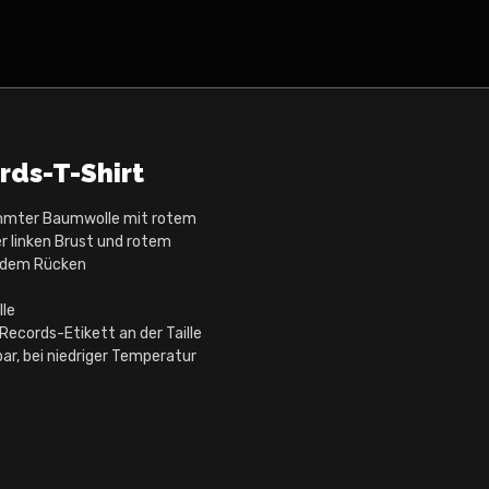
rds-T-Shirt
mmter Baumwolle mit rotem
 linken Brust und rotem
 dem Rücken
lle
ecords-Etikett an der Taille
ar, bei niedriger Temperatur