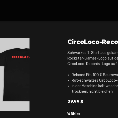
CircoLoco-Reco
Schwarzes T-Shirt aus gekä
Rockstar-Games-Logo auf der
CircoLoco-Records-Logo auf
Relaxed Fit, 100 % Baumwo
Rot-schwarzes CircoLoco-R
In der Maschine kalt waschb
trocknen, nicht bleichen
29,99 $
Wähle: