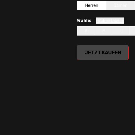
Herren
Damen
Wähle:
Größentabelle
S
M
L
undefined, , 0,00 $
JETZT KAUFEN